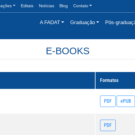
cações
Editais
Notícias
Blog
Contato
A FADAT
Graduação
Pós-graduaç
E-BOOKS
Formatos
PDF
ePUB
PDF