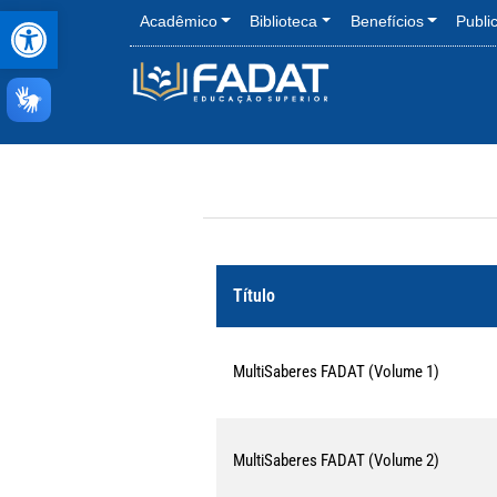
Abrir a barra de ferramentas
Acadêmico
Biblioteca
Benefícios
Publi
Título
MultiSaberes FADAT (Volume 1)
MultiSaberes FADAT (Volume 2)