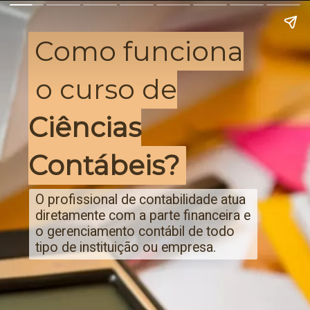
Como funciona
Como funciona
o curso de
o curso de
Ciências
Ciências
Contábeis?
Contábeis?
O profissional de contabilidade atua
diretamente com a parte financeira e
o gerenciamento contábil de todo
tipo de instituição ou empresa.