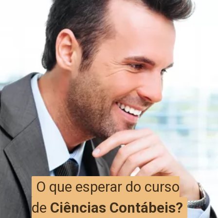
O que esperar do curso
O que esperar do curso
de
de
Ciências Contábeis?
Ciências Contábeis?