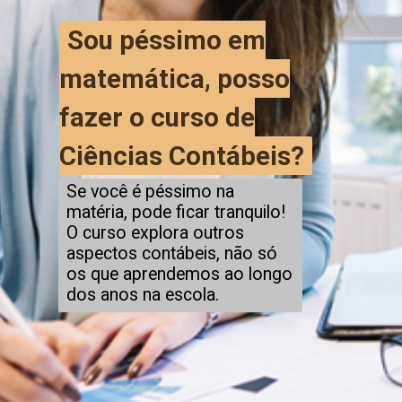
Sou péssimo em
Sou péssimo em
matemática, posso
matemática, posso
fazer o curso de
fazer o curso de
Ciências Contábeis?
Ciências Contábeis?
Se você é péssimo na
matéria, pode ficar tranquilo!
O curso explora outros
aspectos contábeis, não só
os que aprendemos ao longo
dos anos na escola.