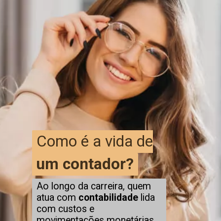
Como é a vida de
um contador?
um contador?
Ao longo da carreira, quem
atua com
contabilidade
lida
com custos e
movimentações monetárias,