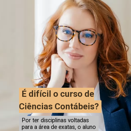
É difícil o curso de
É difícil o curso de
Ciências Contábeis?
Ciências Contábeis?
Por ter disciplinas voltadas
para a área de exatas, o aluno