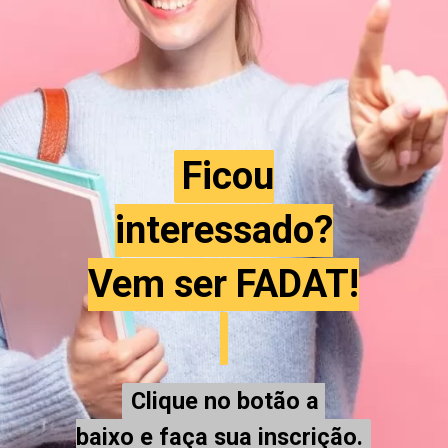
Ficou
Ficou
interessado?
interessado?
Vem ser FADAT!
Vem ser FADAT!
Clique no botão a
Clique no botão a
baixo e faça sua inscrição.
baixo e faça sua inscrição.