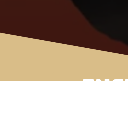
INS
MÁX