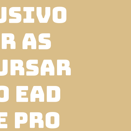
usivo
r as
cursar
o EAD
e pro