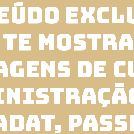
eúdo excl
 te mostra
agens de 
inistraçã
ADAT, pass