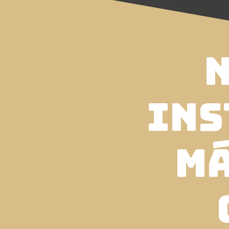
N
ins
má