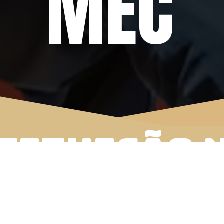
MEC
TITUIÇÃO 
IMA NO ME