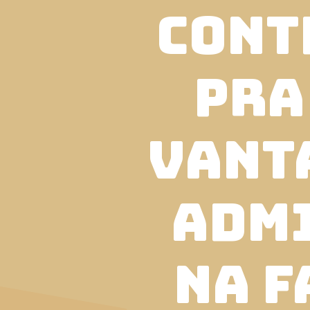
cont
pra
vant
adm
NA F