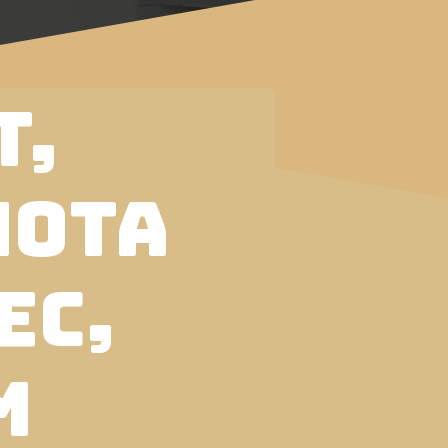
T,
nota
ec,
m