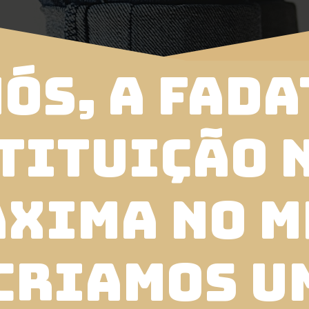
ós, a FADA
tituição 
xima no m
criamos u