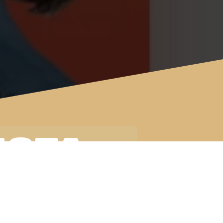
NOTA
C: A