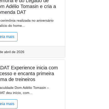
mória e do Legado de
m Adélio Tomasin e cria a
omenda DAT
cerimônia realizada no aniversário
alício do home...
eia mais
de abril de 2026
DAT Experience inicia com
cesso e encanta primeira
rma de treineiros
aculdade Dom Adélio Tomasin –
AT deu início, com...
eia mais