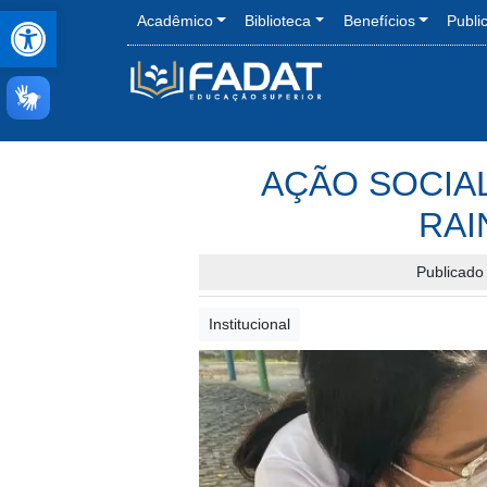
Abrir a barra de ferramentas
Acadêmico
Biblioteca
Benefícios
Publi
AÇÃO SOCIAL
RAI
Publicado
Institucional