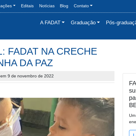
cações
Editais
Notícias
Blog
Contato
A FADAT
Graduação
Pós-graduaç
: FADAT NA CRECHE
NHA DA PAZ
 em 9 de novembro de 2022
FA
su
pa
B
Um 
ene
L