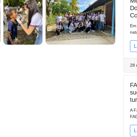
Me
Do
C
Em 
nat
L
28 
FA
su
tu
A F
FAD
L