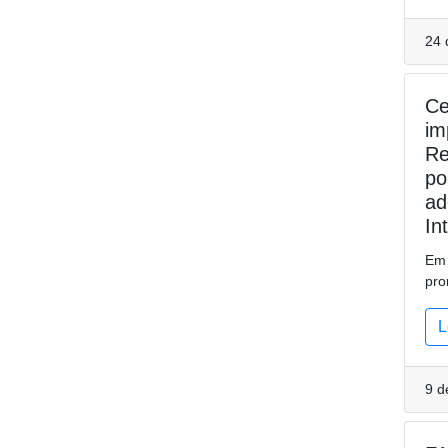
24 
Ce
im
Re
po
ad
In
Em 
pro
L
9 d