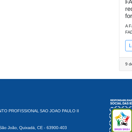
FA
re
fo
A F
FAD
L
9 d
TO PROFISSIONAL SAO JOAO PAULO II
o João, Quixadá, CE - 63900-403