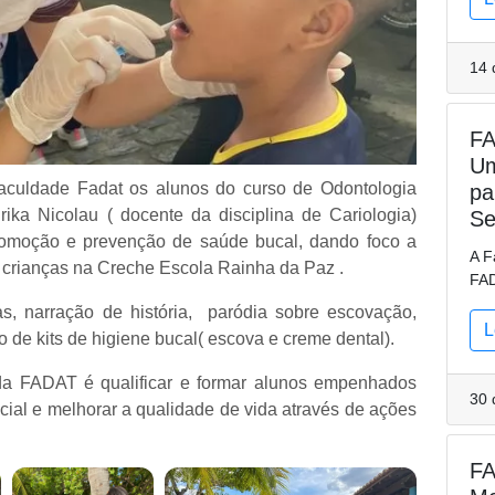
14 
FA
Um
uldade Fadat os alunos do curso de Odontologia
pa
ika Nicolau ( docente da disciplina de Cariologia)
Se
romoção e prevenção de saúde bucal, dando foco a
A F
 crianças na Creche Escola Rainha da Paz .
FAD
as, narração de história, paródia sobre escovação,
L
ão de kits de higiene bucal( escova e creme dental).
da FADAT é qualificar e formar alunos empenhados
30 
ial e melhorar a qualidade de vida através de ações
FA