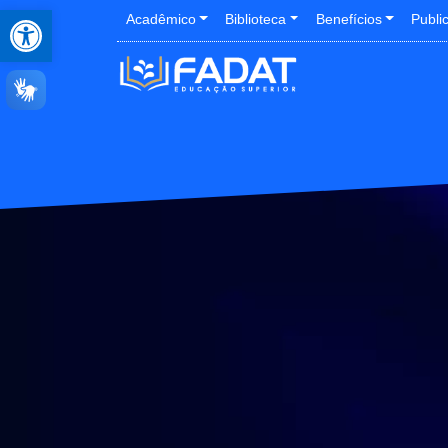
Abrir a barra de ferramentas
Acadêmico
Biblioteca
Benefícios
Publi