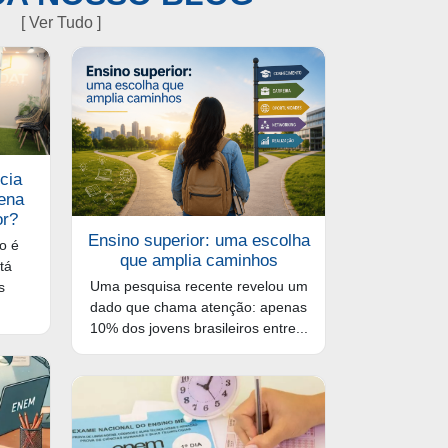
[ Ver Tudo ]
cia
pena
or?
Ensino superior: uma escolha
ão é
que amplia caminhos
tá
Uma pesquisa recente revelou um
s
dado que chama atenção: apenas
10% dos jovens brasileiros entre...