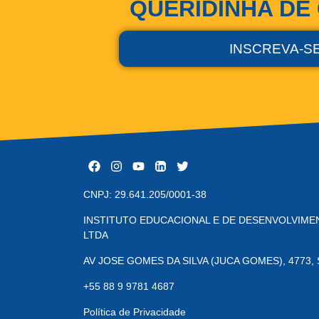
QUERIDINHA DE
INSCREVA-S
CNPJ: 29.641.205/0001-38
INSTITUTO EDUCACIONAL E DE DESENVOLVIMEN
LTDA
AV JOSE GOMES DA SILVA (JUCA GOMES), 4773, Sã
+55 88 9 9781 4687
Política de Privacidade