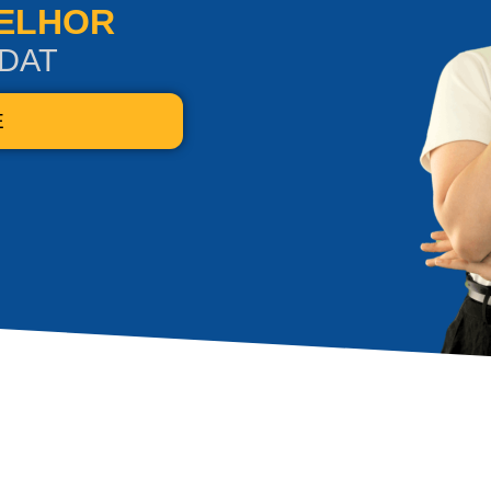
MELHOR
DAT
E