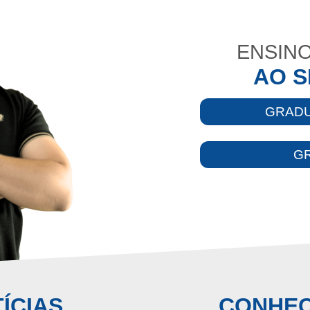
ENSINO
AO S
GRADU
G
ÍCIAS
CONHEÇ