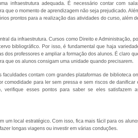
 uma infraestrutura adequada. É necessário contar com sala
ara que o momento de aprendizagem não seja prejudicado. Alé
órios prontos para a realização das atividades do curso, além d
tral da infraestrutura. Cursos como Direito e Administração, po
rvo bibliográfico. Por isso, é fundamental que haja variedad
s dos professores e ampliar a formação dos alunos. É claro qu
para que os alunos consigam uma unidade quando precisarem.
as faculdades contam com grandes plataformas de biblioteca on
or comodidade para ler sem pressa e sem riscos de danificar 
, verifique esses pontos para saber se eles satisfazem a
 um local estratégico. Com isso, fica mais fácil para os aluno
azer longas viagens ou investir em várias conduções.