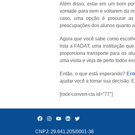
Além disso, estar em um bom pon
vontade para irem e voltarem da in
caso, uma opção é procurar as 
preocupações dos alunos quanto ao
Agora que você sabe como escolher
lista a FADAT, uma instituição qu
proporciona transporte para os al
uma visita e veja de perto todos es
Então, o que está esperando?
E
nt
ajudar você a tomar sua decisão. 
[rock-convert-cta id=”77″]
CNPJ: 29.641.205/0001-38