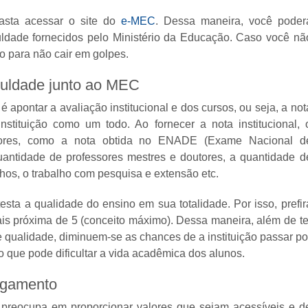
basta acessar o site do
e-MEC
. Dessa maneira, você poder
culdade fornecidos pelo Ministério da Educação. Caso você nã
to para não cair em golpes.
aculdade junto ao MEC
 apontar a avaliação institucional e dos cursos, ou seja, a not
tituição como um todo. Ao fornecer a nota institucional, 
fatores, como a nota obtida no ENADE (Exame Nacional d
antidade de professores mestres e doutores, a quantidade d
lhos, o trabalho com pesquisa e extensão etc.
testa a qualidade do ensino em sua totalidade. Por isso, prefir
ais próxima de 5 (conceito máximo). Dessa maneira, além de te
 qualidade, diminuem-se as chances de a instituição passar po
 que pode dificultar a vida acadêmica dos alunos.
agamento
 preocupa em proporcionar valores que sejam acessíveis e d