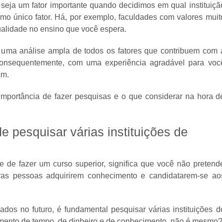
eja um fator importante quando decidimos em qual instituiçã
omo único fator. Há, por exemplo, faculdades com valores muit
alidade no ensino que você espera.
r uma análise ampla de todos os fatores que contribuem com 
 consequentemente, com uma experiência agradável para voc
em.
 importância de fazer pesquisas e o que considerar na hora d
e pesquisar várias instituições de
 de fazer um curso superior, significa que você não pretend
ras pessoas adquirirem conhecimento e candidatarem-se ao
ados no futuro, é fundamental pesquisar várias instituições d
timento de tempo, de dinheiro e de conhecimento, não é mesmo