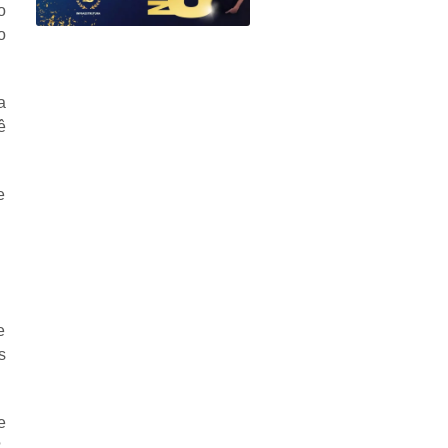
o
o
a
ê
e
e
s
e
?