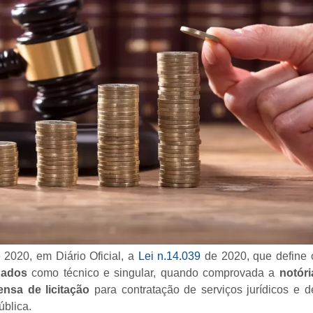
 2020, em Diário Oficial, a
Lei n.14.039
de 2020, que define 
gados
como técnico e singular, quando comprovada a
notóri
ensa de licitação
para contratação de serviços jurídicos e d
ública.