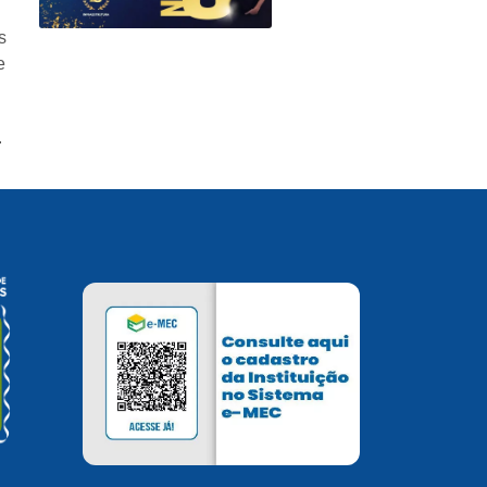
s
e
.